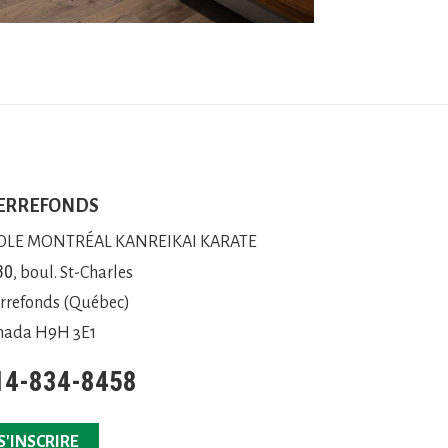
ERREFONDS
OLE MONTRÉAL KANREIKAI KARATE
30
, boul. St-Charles
rrefonds (Québec)
nada H9H 3E1
14-834-8458
S'INSCRIRE