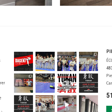
PI
s
ÉC
48
Pie
rer
Ca
5
e
e